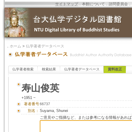
サイトマップ
．
本館について
．
諮問委員会
．
．
ホーム
>
仏学著者データベース
仏学著者検索
検索結果
仏学著者データベース
資料改正
寿山俊英
+1951 ~
著者番号
66737
別名：
Suyama, Shunei
ご意見やご指摘など、または参考になる情報があれば