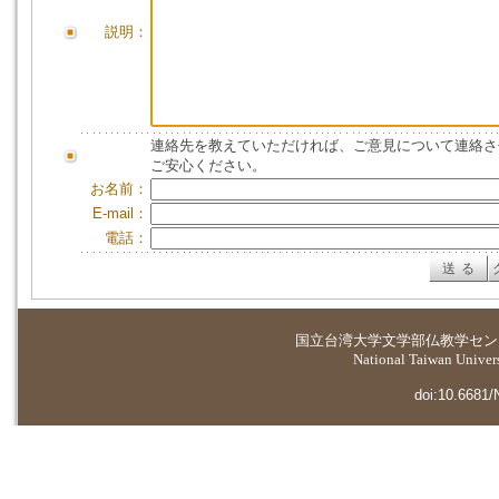
説明：
連絡先を教えていただければ、ご意見について連絡さ
ご安心ください。
お名前：
E-mail：
電話：
国立台湾大学
文学部仏教学セン
National Taiwan Universi
doi:10.6681