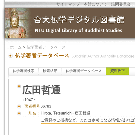
サイトマップ
．
本館について
．
諮問委員会
．
．
ホーム
>
仏学著者データベース
仏学著者検索
検索結果
仏学著者データベース
資料改正
広田哲通
+1947 ~
著者番号
66783
別名：
Hirota, Tetsumichi=廣田哲通
ご意見やご指摘など、または参考になる情報があれば