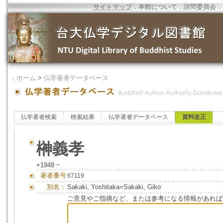
サイトマップ
．
本館について
．
諮問委員会
．
．
ホーム
>
仏学著者データベース
仏学著者検索
検索結果
仏学著者データベース
資料改正
榊義孝
+1948 ~
著者番号
67119
別名：
Sakaki, Yoshitaka=Sakaki, Giko
ご意見やご指摘など、または参考になる情報があれば