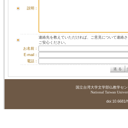
説明：
連絡先を教えていただければ、ご意見について連絡さ
ご安心ください。
お名前：
E-mail：
電話：
国立台湾大学
文学部仏教学セン
National Taiwan Universi
doi:10.6681