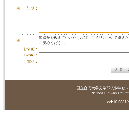
説明：
連絡先を教えていただければ、ご意見について連絡さ
ご安心ください。
お名前：
E-mail：
電話：
国立台湾大学
文学部仏教学セン
National Taiwan Universi
doi:10.6681