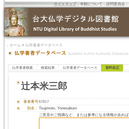
サイトマップ
．
本館について
．
諮問委員会
．
．
ホーム
>
仏学著者データベース
仏学著者検索
検索結果
仏学著者データベース
資料改正
辻本米三郎
著者番号
67817
別名：
Tsujimoto, Yonesaburo
ご意見やご指摘など、または参考になる情報があれば