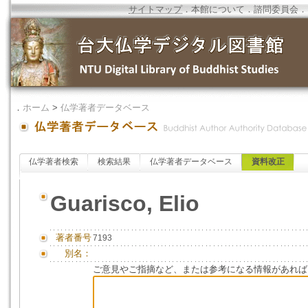
サイトマップ
．
本館について
．
諮問委員会
．
．
ホーム
>
仏学著者データベース
仏学著者検索
検索結果
仏学著者データベース
資料改正
Guarisco, Elio
著者番号
7193
別名：
ご意見やご指摘など、または参考になる情報があれば