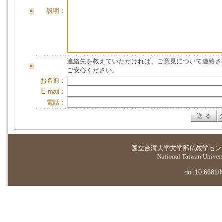
説明：
連絡先を教えていただければ、ご意見について連絡さ
ご安心ください。
お名前：
E-mail：
電話：
国立台湾大学
文学部仏教学セン
National Taiwan Universi
doi:10.6681