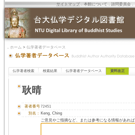
サイトマップ
．
本館について
．
諮問委員会
．
．
ホーム
>
仏学著者データベース
仏学著者検索
検索結果
仏学著者データベース
資料改正
耿晴
著者番号
72451
別名：
Keng, Ching
ご意見やご指摘など、または参考になる情報があれば