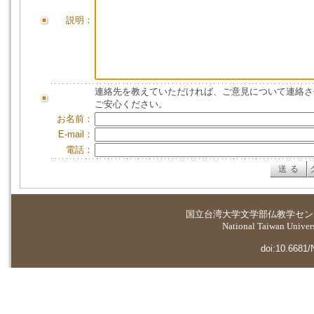
説明：
連絡先を教えていただければ、ご意見について連絡さ
ご安心ください。
お名前：
E-mail：
電話：
国立台湾大学
文学部仏教学セン
National Taiwan Universi
doi:10.6681