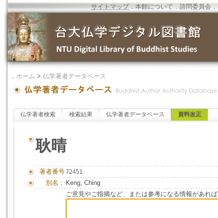
サイトマップ
．
本館について
．
諮問委員会
．
．
ホーム
>
仏学著者データベース
仏学著者検索
検索結果
仏学著者データベース
資料改正
耿晴
著者番号
72451
別名：
Keng, Ching
ご意見やご指摘など、または参考になる情報があれば