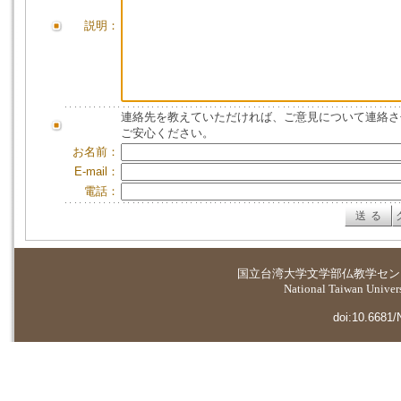
説明：
連絡先を教えていただければ、ご意見について連絡さ
ご安心ください。
お名前：
E-mail：
電話：
国立台湾大学
文学部仏教学セン
National Taiwan Universi
doi:10.6681