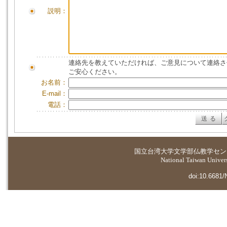
説明：
連絡先を教えていただければ、ご意見について連絡さ
ご安心ください。
お名前：
E-mail：
電話：
国立台湾大学
文学部仏教学セン
National Taiwan Universi
doi:10.6681