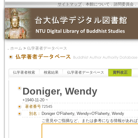
サイトマップ
．
本館について
．
諮問委員会
．
．
ホーム
>
仏学著者データベース
仏学著者検索
検索結果
仏学著者データベース
資料改正
Doniger, Wendy
+1940-11-20 ~
著者番号
72545
別名：
Doniger O'Flaherty, Wendy=O'Flaherty, Wendy
ご意見やご指摘など、または参考になる情報があれば