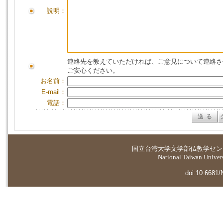
説明：
連絡先を教えていただければ、ご意見について連絡さ
ご安心ください。
お名前：
E-mail：
電話：
国立台湾大学
文学部仏教学セン
National Taiwan Universi
doi:10.6681