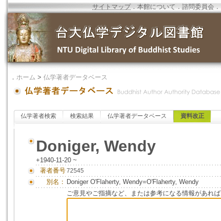
サイトマップ
．
本館について
．
諮問委員会
．
．
ホーム
>
仏学著者データベース
仏学著者検索
検索結果
仏学著者データベース
資料改正
Doniger, Wendy
+1940-11-20 ~
著者番号
72545
別名：
Doniger O'Flaherty, Wendy=O'Flaherty, Wendy
ご意見やご指摘など、または参考になる情報があれば