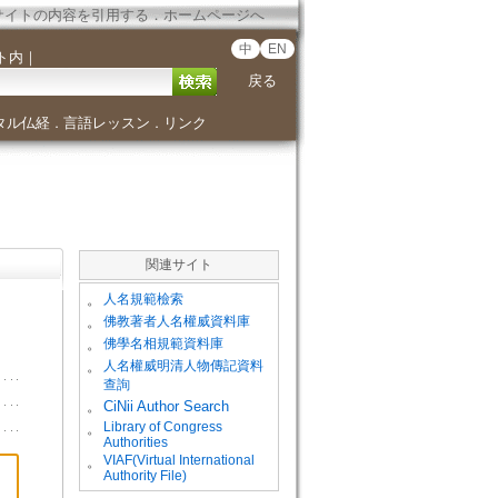
サイトの内容を引用する
．
ホームページへ
中
EN
ト内
｜
戻る
タル仏経
言語レッスン
リンク
．
．
関連サイト
。
人名規範檢索
。
佛教著者人名權威資料庫
。
佛學名相規範資料庫
。
人名權威明清人物傳記資料
查詢
。
CiNii Author Search
Library of Congress
。
Authorities
VIAF(Virtual International
。
Authority File)