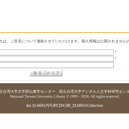
れば、ご意見について連絡させていただけます。個人情報は公開されません
*
*
立台湾大学
文学部仏教学センター
．
国立台湾大学デジタル人文学科研究セン
National Taiwan University Library © 1995 - 2026. All rights reserved
doi:10.6681/NTURCDH.DB_DLMBS/Collection