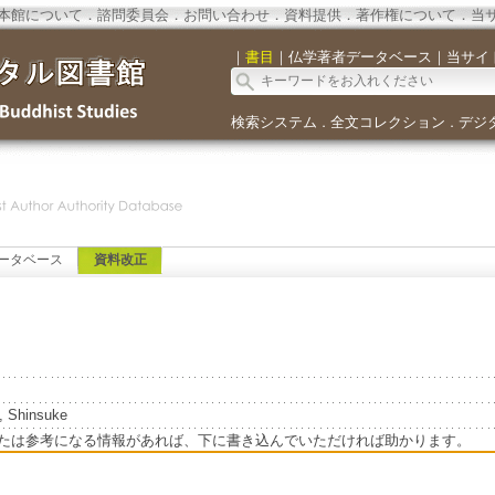
本館について
．
諮問委員会
．
お問い合わせ
．
資料提供
．
著作権について
．
当
｜
書目
｜
仏学著者データベース
｜
当サイ
検索システム
全文コレクション
デジ
．
．
ータベース
資料改正
, Shinsuke
たは参考になる情報があれば、下に書き込んでいただければ助かります。