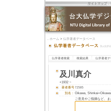
サイトマップ
．
．
ホーム
>
仏学著者データベース
仏学著者検索
検索結果
仏学著者デ
及川真介
+1932 ~
著者番号
72585
別名：
Oikawa, Shinkai=Oikawa
ご意見やご指摘など、ま