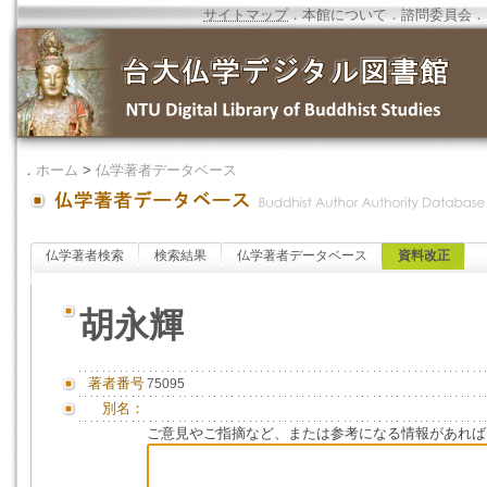
サイトマップ
．
本館について
．
諮問委員会
．
．
ホーム
>
仏学著者データベース
仏学著者検索
検索結果
仏学著者データベース
資料改正
胡永輝
著者番号
75095
別名：
ご意見やご指摘など、または参考になる情報があれば