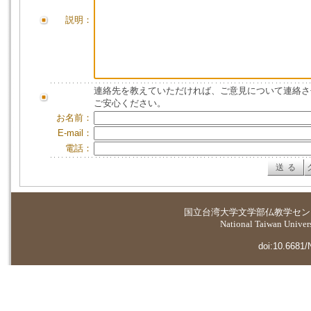
説明：
連絡先を教えていただければ、ご意見について連絡さ
ご安心ください。
お名前：
E-mail：
電話：
国立台湾大学
文学部仏教学セン
National Taiwan Universi
doi:10.6681