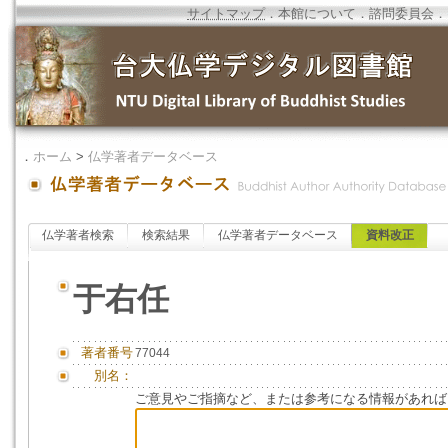
サイトマップ
．
本館について
．
諮問委員会
．
．
ホーム
>
仏学著者データベース
仏学著者検索
検索結果
仏学著者データベース
資料改正
于右任
著者番号
77044
別名：
ご意見やご指摘など、または参考になる情報があれば