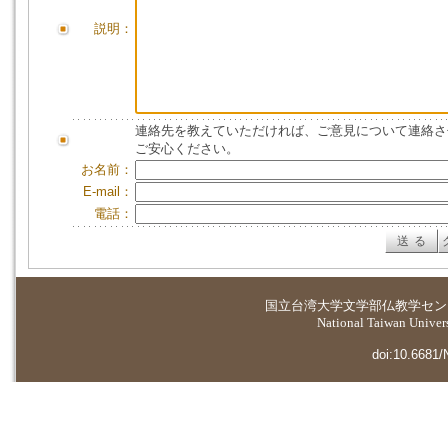
説明：
連絡先を教えていただければ、ご意見について連絡さ
ご安心ください。
お名前：
E-mail：
電話：
国立台湾大学
文学部仏教学セン
National Taiwan Universi
doi:10.6681