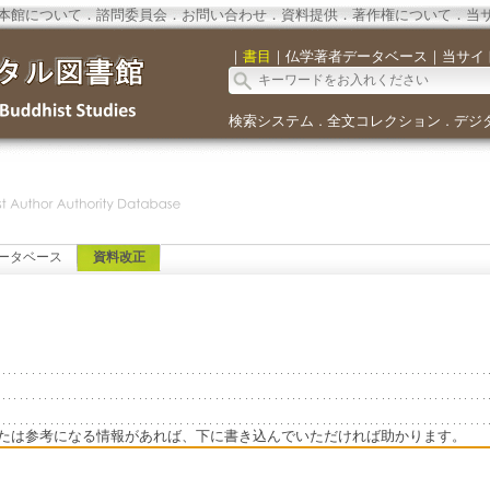
本館について
．
諮問委員会
．
お問い合わせ
．
資料提供
．
著作権について
．
当
｜
書目
｜
仏学著者データベース
｜
当サイ
検索システム
全文コレクション
デジ
．
．
ータベース
資料改正
たは参考になる情報があれば、下に書き込んでいただければ助かります。