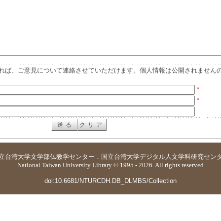
れば、ご意見について連絡させていただけます。個人情報は公開されません
*
*
立台湾大学
文学部仏教学センター
．
国立台湾大学デジタル人文学科研究セン
National Taiwan University Library © 1995 - 2026. All rights reserved
doi:10.6681/NTURCDH.DB_DLMBS/Collection