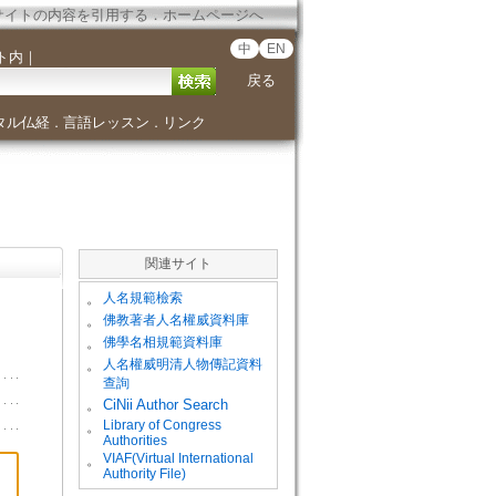
サイトの内容を引用する
．
ホームページへ
中
EN
ト内
｜
戻る
タル仏経
言語レッスン
リンク
．
．
関連サイト
。
人名規範檢索
。
佛教著者人名權威資料庫
。
佛學名相規範資料庫
。
人名權威明清人物傳記資料
查詢
。
CiNii Author Search
Library of Congress
。
Authorities
VIAF(Virtual International
。
Authority File)