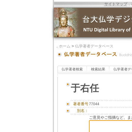
サイトマップ
．
．
ホーム
>
仏学著者データベース
仏学著者検索
検索結果
仏学著者デ
于右任
著者番号
77044
別名：
ご意見やご指摘など、ま