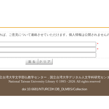
れば、ご意見について連絡させていただけます。個人情報は公開されません
*
*
立台湾大学
文学部仏教学センター
．
国立台湾大学デジタル人文学科研究セン
National Taiwan University Library © 1995 - 2026. All rights reserved
doi:10.6681/NTURCDH.DB_DLMBS/Collection