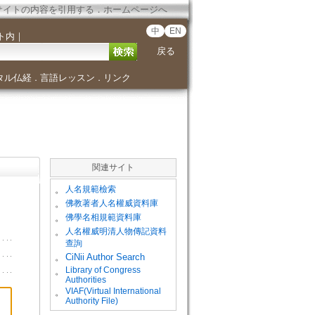
サイトの内容を引用する
．
ホームページへ
中
EN
ト内
｜
戻る
タル仏経
言語レッスン
リンク
．
．
関連サイト
。
人名規範檢索
。
佛教著者人名權威資料庫
。
佛學名相規範資料庫
。
人名權威明清人物傳記資料
查詢
。
CiNii Author Search
Library of Congress
。
Authorities
VIAF(Virtual International
。
Authority File)