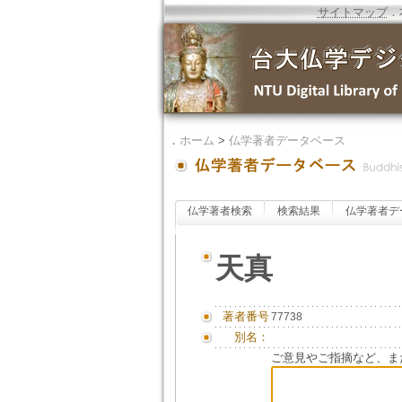
サイトマップ
．
．
ホーム
>
仏学著者データベース
仏学著者検索
検索結果
仏学著者デ
天真
著者番号
77738
別名：
ご意見やご指摘など、ま