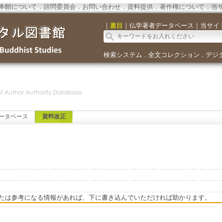
本館について
．
諮問委員会
．
お問い合わせ
．
資料提供
．
著作権について
．
当
｜
書目
｜
仏学著者データベース
｜
当サイ
検索システム
全文コレクション
デジ
．
．
ータベース
資料改正
たは参考になる情報があれば、下に書き込んでいただければ助かります。