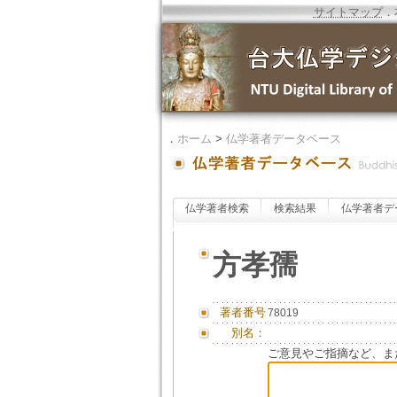
サイトマップ
．
．
ホーム
>
仏学著者データベース
仏学著者検索
検索結果
仏学著者デ
方孝孺
著者番号
78019
別名：
ご意見やご指摘など、ま