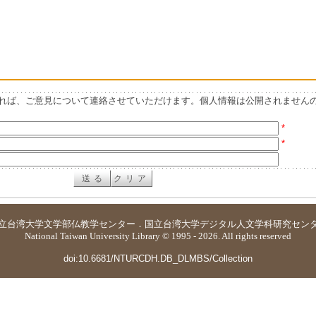
れば、ご意見について連絡させていただけます。個人情報は公開されません
*
*
立台湾大学
文学部仏教学センター
．
国立台湾大学デジタル人文学科研究セン
National Taiwan University Library © 1995 - 2026. All rights reserved
doi:10.6681/NTURCDH.DB_DLMBS/Collection