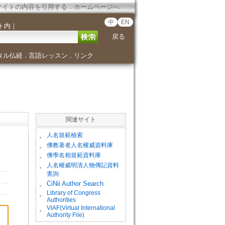
サイトの内容を引用する
．
ホームページへ
中
EN
ト内
｜
戻る
タル仏経
言語レッスン
リンク
．
．
関連サイト
。
人名規範檢索
。
佛教著者人名權威資料庫
。
佛學名相規範資料庫
。
人名權威明清人物傳記資料
查詢
。
CiNii Author Search
Library of Congress
。
Authorities
VIAF(Virtual International
。
Authority File)