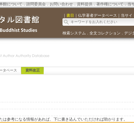
本館について
．
諮問委員会
．
お問い合わせ
．
資料提供
．
著作権について
．
当
｜
書目
｜
仏学著者データベース
｜
当サイ
検索システム
全文コレクション
デジ
．
．
ータベース
資料改正
たは参考になる情報があれば、下に書き込んでいただければ助かります。