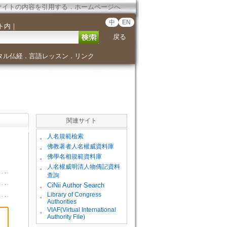
サイトの内容を引用する
．
ホームページへ
中
EN
ト内
｜
戻る
タル仏経
言語レッスン
リンク
．
．
関連サイト
。
人名規範檢索
。
佛教著者人名權威資料庫
。
佛學名相規範資料庫
。
人名權威明清人物傳記資料
查詢
。
CiNii Author Search
Library of Congress
。
Authorities
VIAF(Virtual International
。
Authority File)