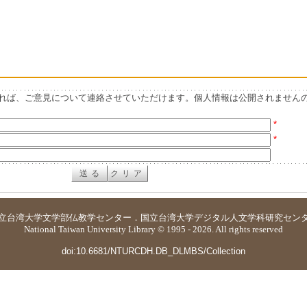
れば、ご意見について連絡させていただけます。個人情報は公開されません
*
*
立台湾大学
文学部仏教学センター
．
国立台湾大学デジタル人文学科研究セン
National Taiwan University Library © 1995 - 2026. All rights reserved
doi:10.6681/NTURCDH.DB_DLMBS/Collection