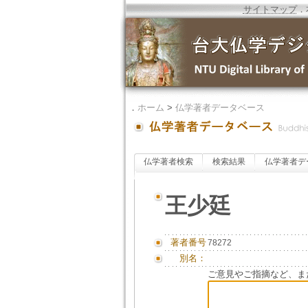
サイトマップ
．
．
ホーム
>
仏学著者データベース
仏学著者検索
検索結果
仏学著者デ
王少廷
著者番号
78272
別名：
ご意見やご指摘など、ま