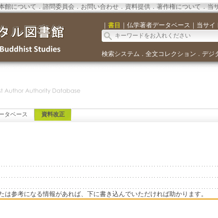
本館について
．
諮問委員会
．
お問い合わせ
．
資料提供
．
著作権について
．
当
｜
書目
｜
仏学著者データベース
｜
当サイ
検索システム
全文コレクション
デジ
．
．
ータベース
資料改正
たは参考になる情報があれば、下に書き込んでいただければ助かります。