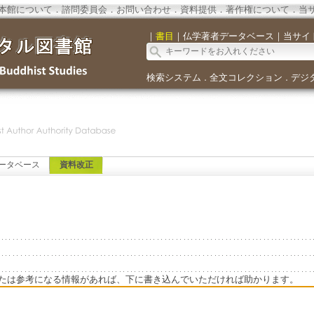
本館について
．
諮問委員会
．
お問い合わせ
．
資料提供
．
著作権について
．
当
｜
書目
｜
仏学著者データベース
｜
当サイ
検索システム
全文コレクション
デジ
．
．
ータベース
資料改正
たは参考になる情報があれば、下に書き込んでいただければ助かります。