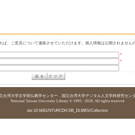
れば、ご意見について連絡させていただけます。個人情報は公開されません
*
*
立台湾大学
文学部仏教学センター
．
国立台湾大学デジタル人文学科研究セン
National Taiwan University Library © 1995 - 2026. All rights reserved
doi:10.6681/NTURCDH.DB_DLMBS/Collection