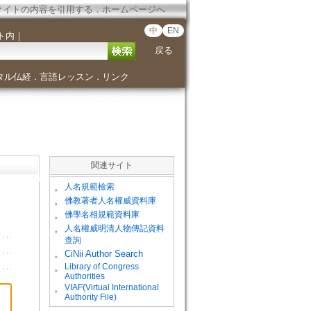
サイトの内容を引用する
．
ホームページへ
中
EN
ト内
｜
戻る
タル仏経
言語レッスン
リンク
．
．
関連サイト
。
人名規範檢索
。
佛教著者人名權威資料庫
。
佛學名相規範資料庫
。
人名權威明清人物傳記資料
查詢
。
CiNii Author Search
Library of Congress
。
Authorities
VIAF(Virtual International
。
Authority File)