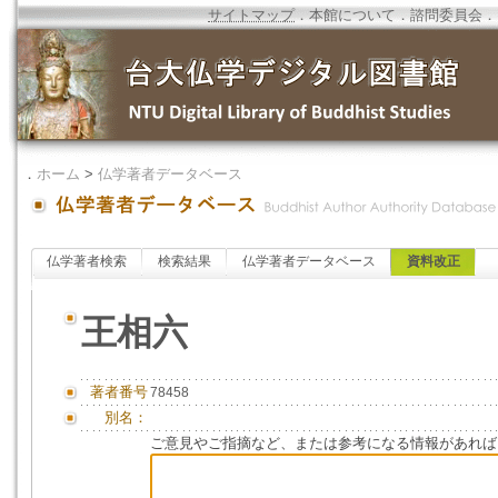
サイトマップ
．
本館について
．
諮問委員会
．
．
ホーム
>
仏学著者データベース
仏学著者検索
検索結果
仏学著者データベース
資料改正
王相六
著者番号
78458
別名：
ご意見やご指摘など、または参考になる情報があれば