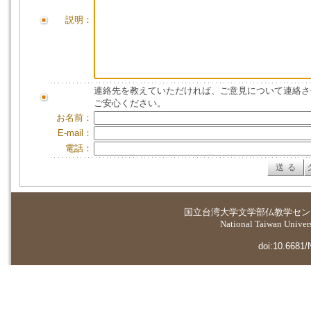
説明：
連絡先を教えていただければ、ご意見について連絡さ
ご安心ください。
お名前：
E-mail：
電話：
国立台湾大学
文学部仏教学セン
National Taiwan Universi
doi:10.6681