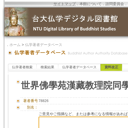
サイトマップ
．
本館について
．
諮問委員会
．
．
ホーム
>
仏学著者データベース
仏学著者検索
検索結果
仏学著者データベース
資料改正
世界佛學苑漢藏教理院同
著者番号
78826
別名：
ご意見やご指摘など、または参考になる情報があれば