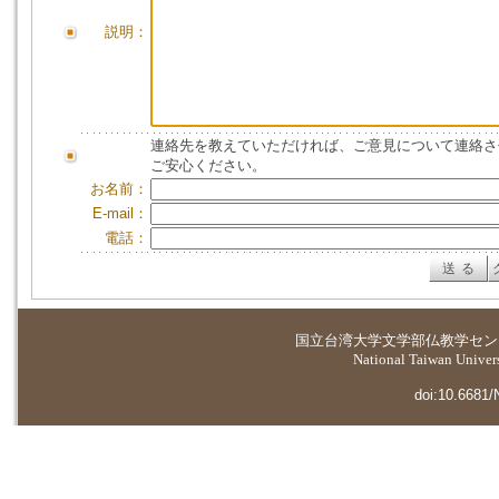
説明：
連絡先を教えていただければ、ご意見について連絡さ
ご安心ください。
お名前：
E-mail：
電話：
国立台湾大学
文学部仏教学セン
National Taiwan Universi
doi:10.6681