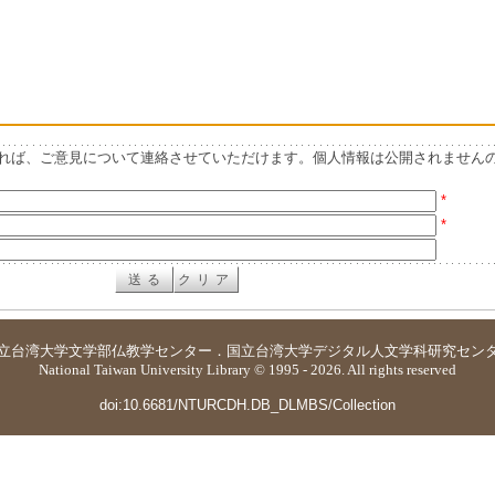
れば、ご意見について連絡させていただけます。個人情報は公開されません
*
*
立台湾大学
文学部仏教学センター
．
国立台湾大学デジタル人文学科研究セン
National Taiwan University Library © 1995 - 2026. All rights reserved
doi:10.6681/NTURCDH.DB_DLMBS/Collection