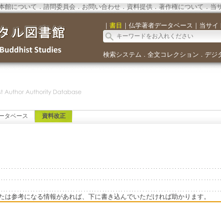
本館について
．
諮問委員会
．
お問い合わせ
．
資料提供
．
著作権について
．
当
｜
書目
｜
仏学著者データベース
｜
当サイ
検索システム
全文コレクション
デジ
．
．
ータベース
資料改正
たは参考になる情報があれば、下に書き込んでいただければ助かります。