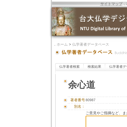
サイトマップ
．
．
ホーム
>
仏学著者データベース
仏学著者検索
検索結果
仏学著者デ
余心道
著者番号
80987
別名：
ご意見やご指摘など、ま