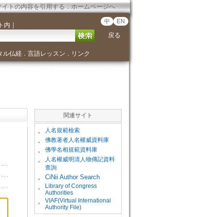
サイトの内容を引用する
．
ホームページへ
中
EN
ト内
｜
戻る
タル仏経
言語レッスン
リンク
．
．
関連サイト
。
人名規範檢索
。
佛教著者人名權威資料庫
。
佛學名相規範資料庫
。
人名權威明清人物傳記資料
查詢
。
CiNii Author Search
Library of Congress
。
Authorities
VIAF(Virtual International
。
Authority File)