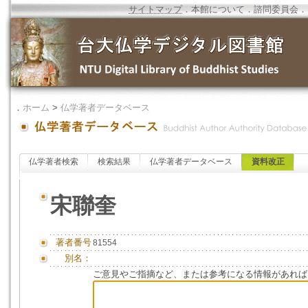
サイトマップ
．
本館について
．
諮問委員会
．
．
ホーム
>
仏学著者データベース
仏学著者検索
検索結果
仏学著者データベース
資料改正
宋聯奎
著者番号
81554
別名：
ご意見やご指摘など、または参考になる情報があれば