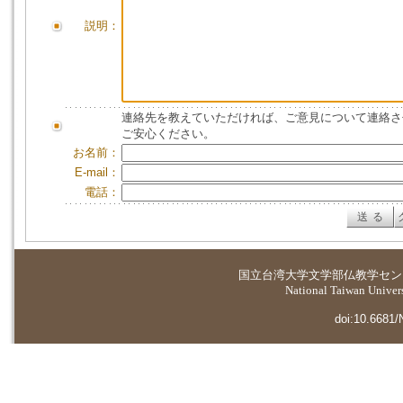
説明：
連絡先を教えていただければ、ご意見について連絡さ
ご安心ください。
お名前：
E-mail：
電話：
国立台湾大学
文学部仏教学セン
National Taiwan Universi
doi:10.6681