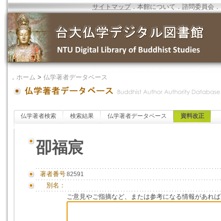
サイトマップ
．
本館について
．
諮問委員会
．
．
ホーム
>
仏学著者データベース
仏学著者検索
検索結果
仏学著者データベース
資料改正
卲福宸
著者番号
82591
別名：
ご意見やご指摘など、または参考になる情報があれば