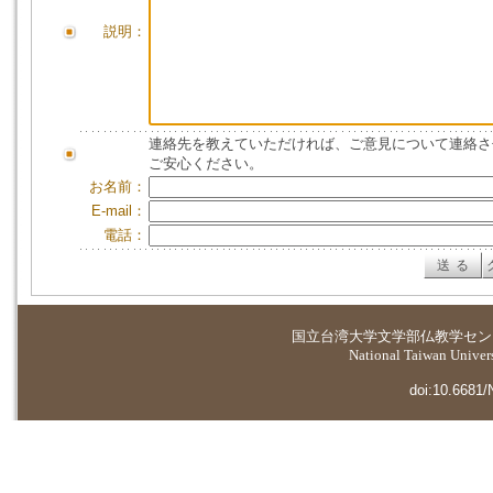
説明：
連絡先を教えていただければ、ご意見について連絡さ
ご安心ください。
お名前：
E-mail：
電話：
国立台湾大学
文学部仏教学セン
National Taiwan Universi
doi:10.6681