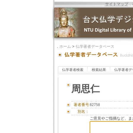
サイトマップ
．
．
ホーム
>
仏学著者データベース
仏学著者検索
検索結果
仏学著者デ
周思仁
著者番号
82758
別名：
ご意見やご指摘など、ま