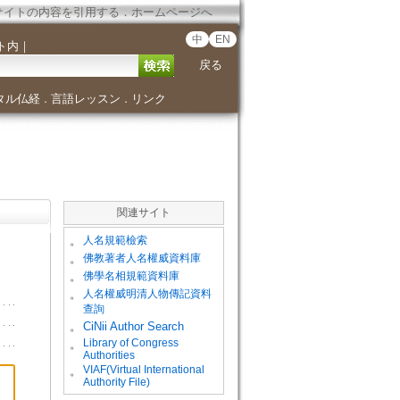
サイトの内容を引用する
．
ホームページへ
中
EN
ト内
｜
戻る
タル仏経
言語レッスン
リンク
．
．
関連サイト
。
人名規範檢索
。
佛教著者人名權威資料庫
。
佛學名相規範資料庫
。
人名權威明清人物傳記資料
查詢
。
CiNii Author Search
Library of Congress
。
Authorities
VIAF(Virtual International
。
Authority File)