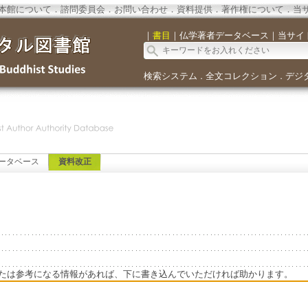
本館について
．
諮問委員会
．
お問い合わせ
．
資料提供
．
著作権について
．
当
｜
書目
｜
仏学著者データベース
｜
当サイ
検索システム
全文コレクション
デジ
．
．
ータベース
資料改正
たは参考になる情報があれば、下に書き込んでいただければ助かります。