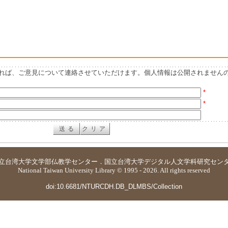
れば、ご意見について連絡させていただけます。個人情報は公開されません
*
*
立台湾大学
文学部仏教学センター
．
国立台湾大学デジタル人文学科研究セン
National Taiwan University Library © 1995 - 2026. All rights reserved
doi:10.6681/NTURCDH.DB_DLMBS/Collection