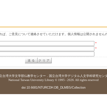
れば、ご意見について連絡させていただけます。個人情報は公開されません
*
*
立台湾大学
文学部仏教学センター
．
国立台湾大学デジタル人文学科研究セン
National Taiwan University Library © 1995 - 2026. All rights reserved
doi:10.6681/NTURCDH.DB_DLMBS/Collection