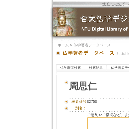
サイトマップ
．
．
ホーム
>
仏学著者データベース
仏学著者検索
検索結果
仏学著者デ
周思仁
著者番号
82758
別名：
ご意見やご指摘など、ま