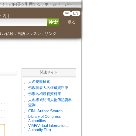
サイトの内容を引用する
．
ホームページへ
中
EN
ト内
｜
戻る
タル仏経
言語レッスン
リンク
．
．
関連サイト
。
人名規範檢索
。
佛教著者人名權威資料庫
。
佛學名相規範資料庫
。
人名權威明清人物傳記資料
查詢
。
CiNii Author Search
Library of Congress
。
Authorities
VIAF(Virtual International
。
Authority File)