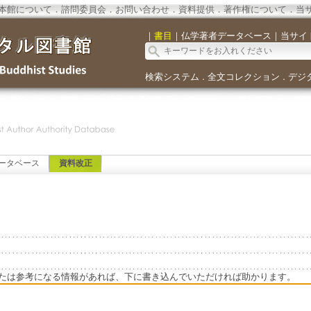
本館について
．
諮問委員会
．
お問い合わせ
．
資料提供
．
著作権について
．
当
｜
書目
｜
仏学著者データベース
｜
当サイ
検索システム
全文コレクション
デジ
．
．
ータベース
資料改正
たは参考になる情報があれば、下に書き込んでいただければ助かります。