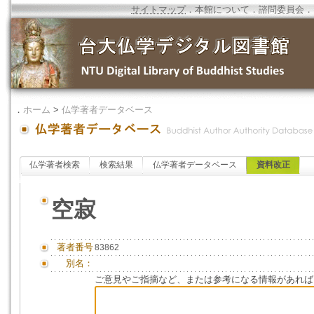
サイトマップ
．
本館について
．
諮問委員会
．
．
ホーム
>
仏学著者データベース
仏学著者検索
検索結果
仏学著者データベース
資料改正
空寂
著者番号
83862
別名：
ご意見やご指摘など、または参考になる情報があれば