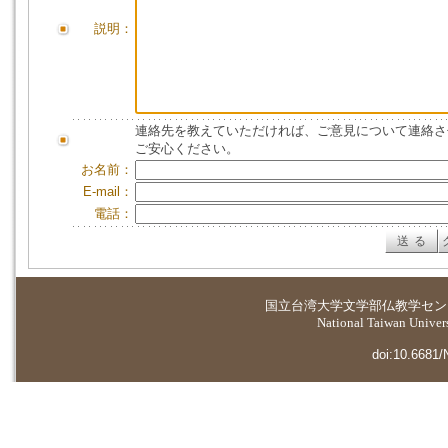
説明：
連絡先を教えていただければ、ご意見について連絡さ
ご安心ください。
お名前：
E-mail：
電話：
国立台湾大学
文学部仏教学セン
National Taiwan Universi
doi:10.6681