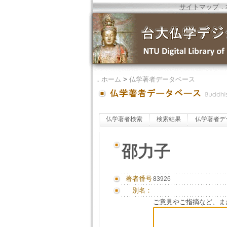
サイトマップ
．
．
ホーム
>
仏学著者データベース
仏学著者検索
検索結果
仏学著者デ
邵力子
著者番号
83926
別名：
ご意見やご指摘など、ま