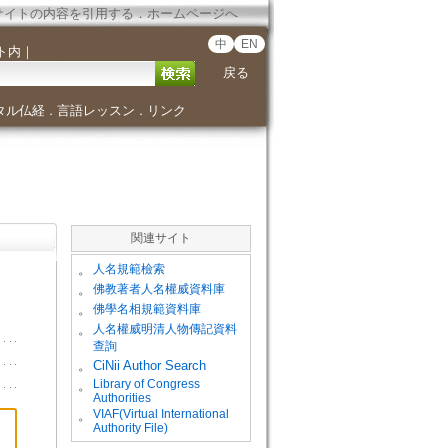
サイトの内容を引用する
．
ホームページへ
中
EN
ト内
｜
戻る
タル仏経
言語レッスン
リンク
．
．
関連サイト
。
人名規範檢索
。
佛教著者人名權威資料庫
。
佛學名相規範資料庫
。
人名權威明清人物傳記資料
查詢
。
CiNii Author Search
Library of Congress
。
Authorities
VIAF(Virtual International
。
Authority File)