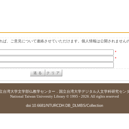
れば、ご意見について連絡させていただけます。個人情報は公開されません
*
*
立台湾大学
文学部仏教学センター
．
国立台湾大学デジタル人文学科研究セン
National Taiwan University Library © 1995 - 2026. All rights reserved
doi:10.6681/NTURCDH.DB_DLMBS/Collection