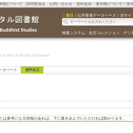
本館について
．
諮問委員会
．
お問い合わせ
．
資料提供
．
著作権について
．
当
｜
書目
｜
仏学著者データベース
｜
当サイ
検索システム
全文コレクション
デジ
．
．
ータベース
資料改正
たは参考になる情報があれば、下に書き込んでいただければ助かります。