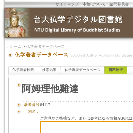
サイトマップ
．
本館について
．
諮問委員会
．
．
ホーム
>
仏学著者データベース
仏学著者検索
検索結果
仏学著者データベース
資料改正
阿姆理他雞達
著者番号
84117
別名：
ご意見やご指摘など、または参考になる情報があれば