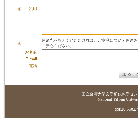
説明：
連絡先を教えていただければ、ご意見について連絡さ
ご安心ください。
お名前：
E-mail：
電話：
国立台湾大学
文学部仏教学セン
National Taiwan Universi
doi:10.6681