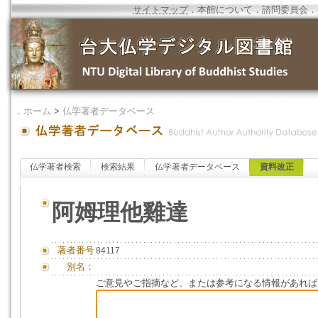
サイトマップ
．
本館について
．
諮問委員会
．
．
ホーム
>
仏学著者データベース
仏学著者検索
検索結果
仏学著者データベース
資料改正
阿姆理他雞達
著者番号
84117
別名：
ご意見やご指摘など、または参考になる情報があれば