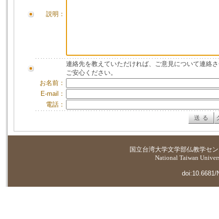
説明：
連絡先を教えていただければ、ご意見について連絡さ
ご安心ください。
お名前：
E-mail：
電話：
国立台湾大学
文学部仏教学セン
National Taiwan Universi
doi:10.6681