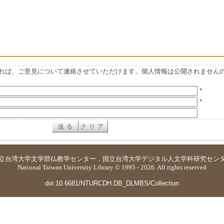
れば、ご意見について連絡させていただけます。個人情報は公開されません
*
*
立台湾大学
文学部仏教学センター
．
国立台湾大学デジタル人文学科研究セン
National Taiwan University Library © 1995 - 2026. All rights reserved
doi:10.6681/NTURCDH.DB_DLMBS/Collection