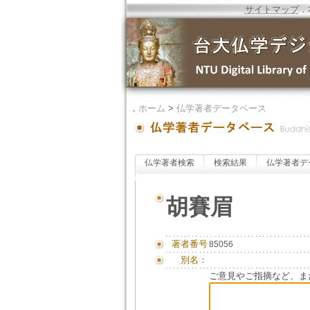
サイトマップ
．
．
ホーム
>
仏学著者データベース
仏学著者検索
検索結果
仏学著者デ
胡賽眉
著者番号
85056
別名：
ご意見やご指摘など、ま