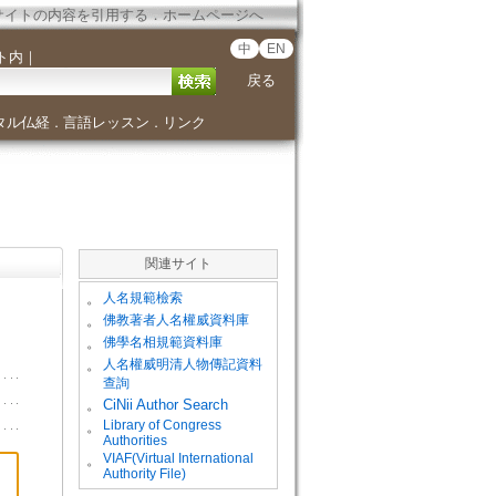
サイトの内容を引用する
．
ホームページへ
中
EN
ト内
｜
戻る
タル仏経
言語レッスン
リンク
．
．
関連サイト
。
人名規範檢索
。
佛教著者人名權威資料庫
。
佛學名相規範資料庫
。
人名權威明清人物傳記資料
查詢
。
CiNii Author Search
Library of Congress
。
Authorities
VIAF(Virtual International
。
Authority File)