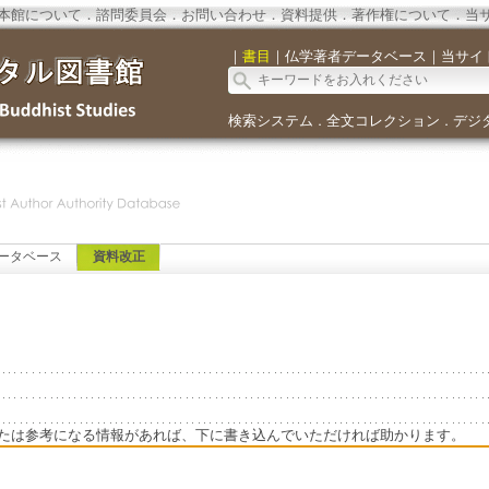
本館について
．
諮問委員会
．
お問い合わせ
．
資料提供
．
著作権について
．
当
｜
書目
｜
仏学著者データベース
｜
当サイ
検索システム
全文コレクション
デジ
．
．
ータベース
資料改正
たは参考になる情報があれば、下に書き込んでいただければ助かります。