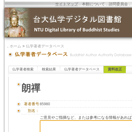
サイトマップ
．
本館について
．
諮問委員会
．
．
ホーム
>
仏学著者データベース
仏学著者検索
検索結果
仏学著者データベース
資料改正
朗禪
著者番号
85980
別名：
ご意見やご指摘など、または参考になる情報があれば