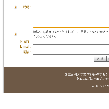
説明：
連絡先を教えていただければ、ご意見について連絡さ
ご安心ください。
お名前：
E-mail：
電話：
国立台湾大学
文学部仏教学セン
National Taiwan Universi
doi:10.6681