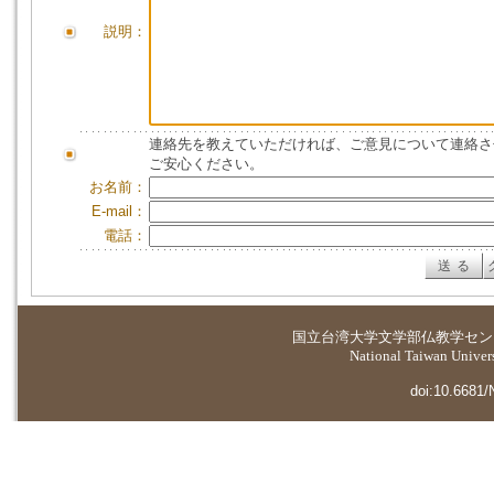
説明：
連絡先を教えていただければ、ご意見について連絡さ
ご安心ください。
お名前：
E-mail：
電話：
国立台湾大学
文学部仏教学セン
National Taiwan Universi
doi:10.6681