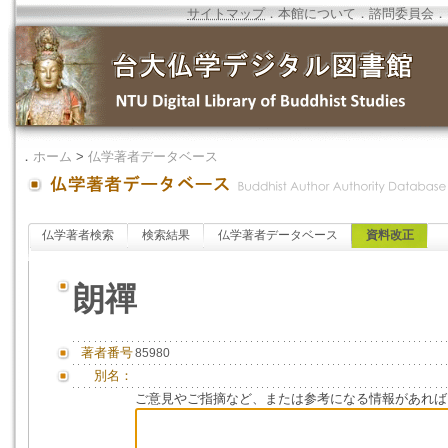
サイトマップ
．
本館について
．
諮問委員会
．
．
ホーム
>
仏学著者データベース
仏学著者検索
検索結果
仏学著者データベース
資料改正
朗禪
著者番号
85980
別名：
ご意見やご指摘など、または参考になる情報があれば