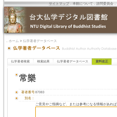
サイトマップ
．
本館について
．
諮問委員会
．
．
ホーム
>
仏学著者データベース
仏学著者検索
検索結果
仏学著者データベース
資料改正
常樂
著者番号
87083
別名：
ご意見やご指摘など、または参考になる情報があれば