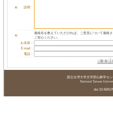
説明：
連絡先を教えていただければ、ご意見について連絡さ
ご安心ください。
お名前：
E-mail：
電話：
国立台湾大学
文学部仏教学セン
National Taiwan Universi
doi:10.6681