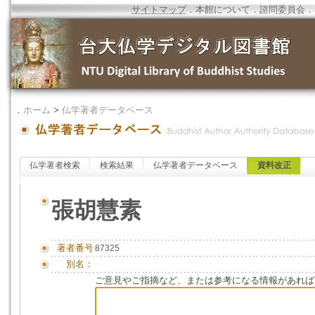
サイトマップ
．
本館について
．
諮問委員会
．
．
ホーム
>
仏学著者データベース
仏学著者検索
検索結果
仏学著者データベース
資料改正
張胡慧素
著者番号
87325
別名：
ご意見やご指摘など、または参考になる情報があれば