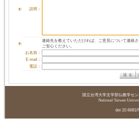
説明：
連絡先を教えていただければ、ご意見について連絡さ
ご安心ください。
お名前：
E-mail：
電話：
国立台湾大学
文学部仏教学セン
National Taiwan Universi
doi:10.6681