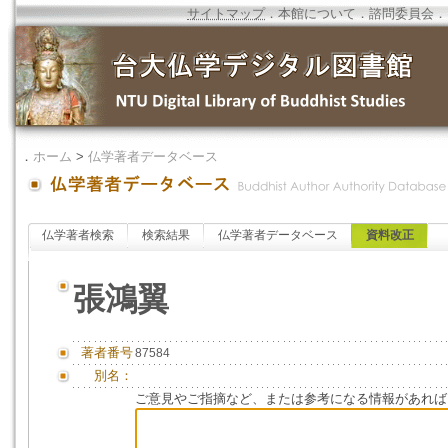
サイトマップ
．
本館について
．
諮問委員会
．
．
ホーム
>
仏学著者データベース
仏学著者検索
検索結果
仏学著者データベース
資料改正
張鴻翼
著者番号
87584
別名：
ご意見やご指摘など、または参考になる情報があれば