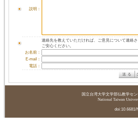
説明：
連絡先を教えていただければ、ご意見について連絡さ
ご安心ください。
お名前：
E-mail：
電話：
国立台湾大学
文学部仏教学セン
National Taiwan Universi
doi:10.6681