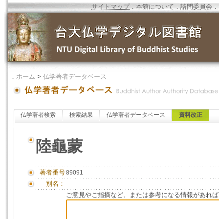
サイトマップ
．
本館について
．
諮問委員会
．
．
ホーム
>
仏学著者データベース
仏学著者検索
検索結果
仏学著者データベース
資料改正
陸龜蒙
著者番号
89091
別名：
ご意見やご指摘など、または参考になる情報があれば