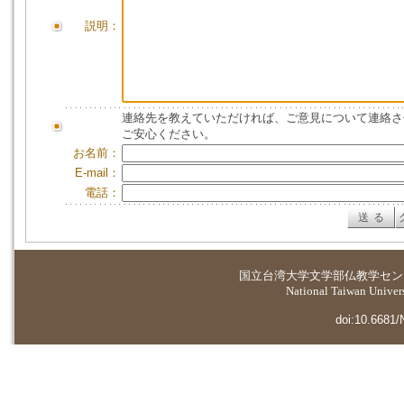
説明：
連絡先を教えていただければ、ご意見について連絡さ
ご安心ください。
お名前：
E-mail：
電話：
国立台湾大学
文学部仏教学セン
National Taiwan Universi
doi:10.6681