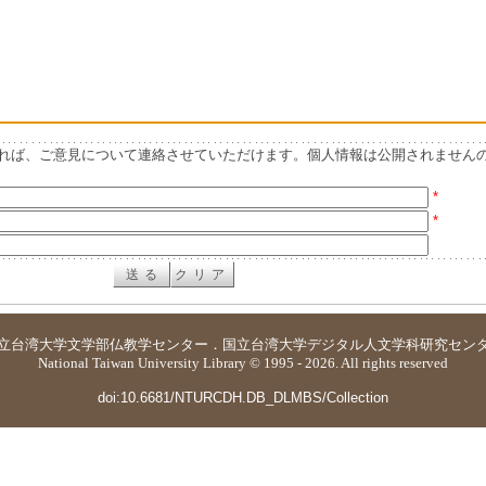
れば、ご意見について連絡させていただけます。個人情報は公開されません
*
*
立台湾大学
文学部仏教学センター
．
国立台湾大学デジタル人文学科研究セン
National Taiwan University Library © 1995 - 2026. All rights reserved
doi:10.6681/NTURCDH.DB_DLMBS/Collection