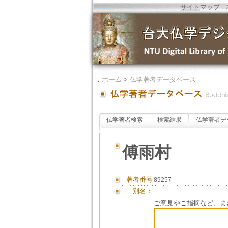
サイトマップ
．
．
ホーム
>
仏学著者データベース
仏学著者検索
検索結果
仏学著者デ
傅雨村
著者番号
89257
別名：
ご意見やご指摘など、ま