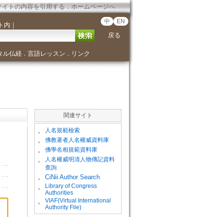
サイトの内容を引用する
．
ホームページへ
中
EN
ト内
｜
戻る
タル仏経
言語レッスン
リンク
．
．
関連サイト
。
人名規範檢索
。
佛教著者人名權威資料庫
。
佛學名相規範資料庫
。
人名權威明清人物傳記資料
查詢
。
CiNii Author Search
Library of Congress
。
Authorities
VIAF(Virtual International
。
Authority File)