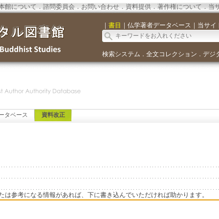
本館について
．
諮問委員会
．
お問い合わせ
．
資料提供
．
著作権について
．
当
｜
書目
｜
仏学著者データベース
｜
当サイ
検索システム
全文コレクション
デジ
．
．
ータベース
資料改正
たは参考になる情報があれば、下に書き込んでいただければ助かります。