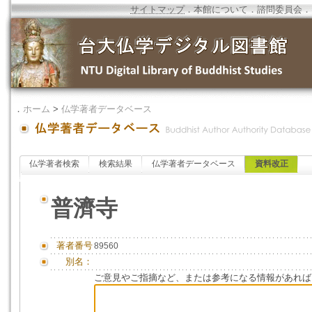
サイトマップ
．
本館について
．
諮問委員会
．
．
ホーム
>
仏学著者データベース
仏学著者検索
検索結果
仏学著者データベース
資料改正
普濟寺
著者番号
89560
別名：
ご意見やご指摘など、または参考になる情報があれば