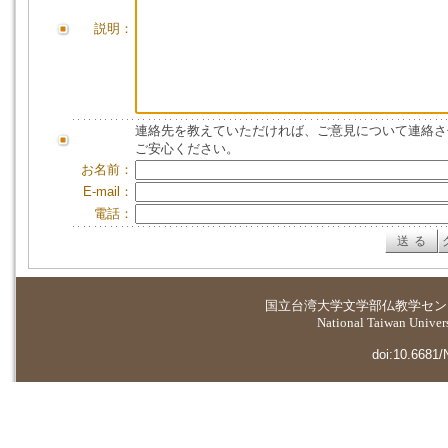
説明：
連絡先を教えていただければ、ご意見について連絡さ
ご安心ください。
お名前：
E-mail：
電話：
国立台湾大学
文学部仏教学セン
National Taiwan Universi
doi:10.6681