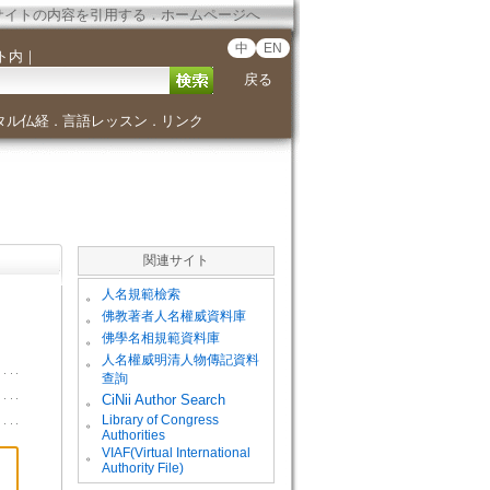
サイトの内容を引用する
．
ホームページへ
中
EN
ト内
｜
戻る
タル仏経
言語レッスン
リンク
．
．
関連サイト
。
人名規範檢索
。
佛教著者人名權威資料庫
。
佛學名相規範資料庫
。
人名權威明清人物傳記資料
查詢
。
CiNii Author Search
Library of Congress
。
Authorities
VIAF(Virtual International
。
Authority File)