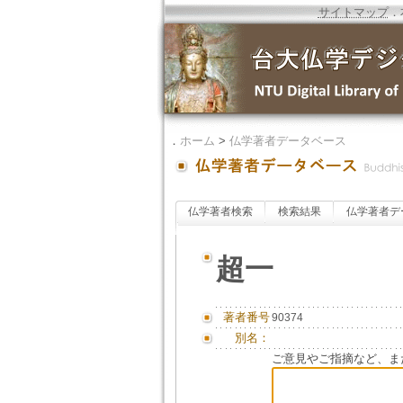
サイトマップ
．
．
ホーム
>
仏学著者データベース
仏学著者検索
検索結果
仏学著者デ
超一
著者番号
90374
別名：
ご意見やご指摘など、ま