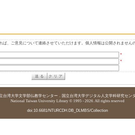
れば、ご意見について連絡させていただけます。個人情報は公開されません
*
*
立台湾大学
文学部仏教学センター
．
国立台湾大学デジタル人文学科研究セン
National Taiwan University Library © 1995 - 2026. All rights reserved
doi:10.6681/NTURCDH.DB_DLMBS/Collection