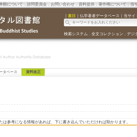
本館について
．
諮問委員会
．
お問い合わせ
．
資料提供
．
著作権について
．
当
｜
書目
｜
仏学著者データベース
｜
当サイ
検索システム
全文コレクション
デジ
．
．
ータベース
資料改正
たは参考になる情報があれば、下に書き込んでいただければ助かります。