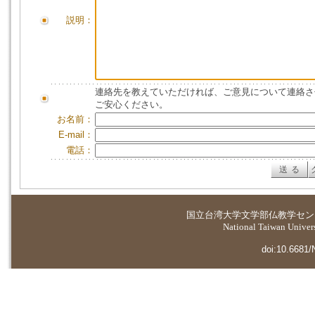
説明：
連絡先を教えていただければ、ご意見について連絡さ
ご安心ください。
お名前：
E-mail：
電話：
国立台湾大学
文学部仏教学セン
National Taiwan Universi
doi:10.6681