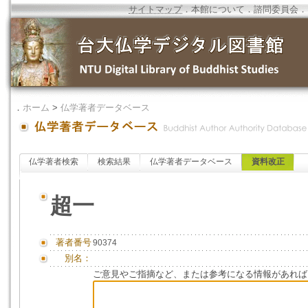
サイトマップ
．
本館について
．
諮問委員会
．
．
ホーム
>
仏学著者データベース
仏学著者検索
検索結果
仏学著者データベース
資料改正
超一
著者番号
90374
別名：
ご意見やご指摘など、または参考になる情報があれば