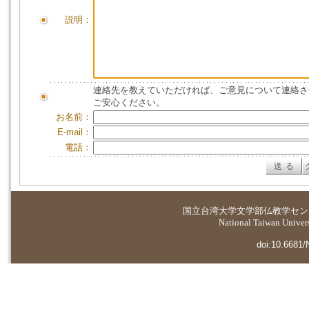
説明：
連絡先を教えていただければ、ご意見について連絡さ
ご安心ください。
お名前：
E-mail：
電話：
国立台湾大学
文学部仏教学セン
National Taiwan Universi
doi:10.6681