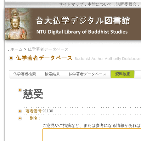
サイトマップ
．
本館について
．
諮問委員会
．
．
ホーム
>
仏学著者データベース
仏学著者検索
検索結果
仏学著者データベース
資料改正
慈受
著者番号
91130
別名：
ご意見やご指摘など、または参考になる情報があれば