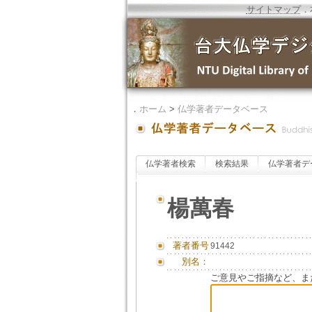
サイトマップ
．
．
ホーム
>
仏学著者データベース
仏学著者検索
検索結果
仏学著者デ
楊萬春
著者番号
91442
別名：
ご意見やご指摘など、ま