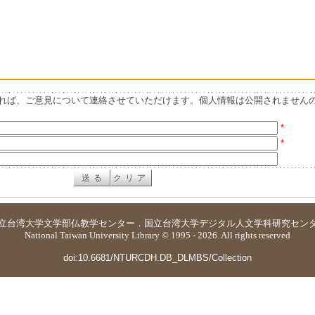
れば、ご意見について連絡させていただけます。個人情報は公開されません
*
*
立台湾大学
文学部仏教学センター
．
国立台湾大学デジタル人文学科研究セン
National Taiwan University Library © 1995 - 2026. All rights reserved
doi:10.6681/NTURCDH.DB_DLMBS/Collection