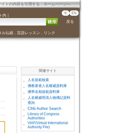
サイトの内容を引用する
．
ホームページへ
中
EN
ト内
｜
戻る
タル仏経
言語レッスン
リンク
．
．
関連サイト
。
人名規範檢索
。
佛教著者人名權威資料庫
。
佛學名相規範資料庫
。
人名權威明清人物傳記資料
查詢
。
CiNii Author Search
Library of Congress
。
Authorities
VIAF(Virtual International
。
Authority File)