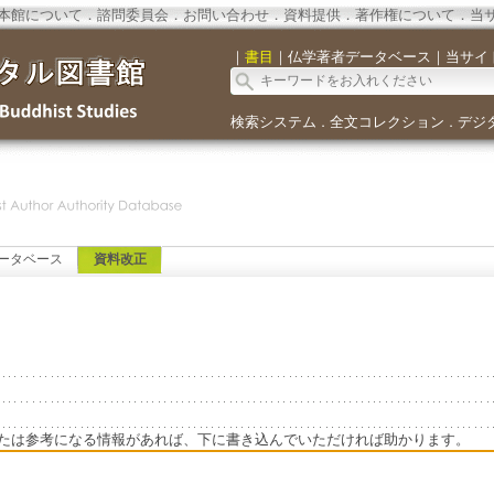
本館について
．
諮問委員会
．
お問い合わせ
．
資料提供
．
著作権について
．
当
｜
書目
｜
仏学著者データベース
｜
当サイ
検索システム
全文コレクション
デジ
．
．
ータベース
資料改正
たは参考になる情報があれば、下に書き込んでいただければ助かります。