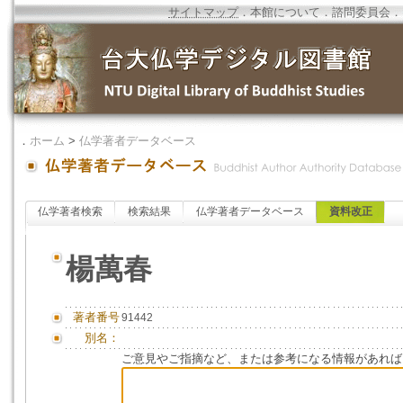
サイトマップ
．
本館について
．
諮問委員会
．
．
ホーム
>
仏学著者データベース
仏学著者検索
検索結果
仏学著者データベース
資料改正
楊萬春
著者番号
91442
別名：
ご意見やご指摘など、または参考になる情報があれば