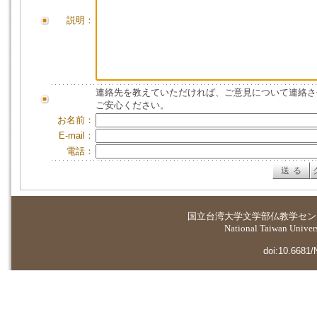
説明：
連絡先を教えていただければ、ご意見について連絡さ
ご安心ください。
お名前：
E-mail：
電話：
国立台湾大学
文学部仏教学セン
National Taiwan Universi
doi:10.6681