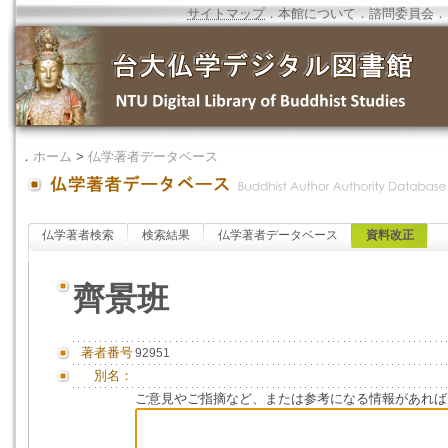
サイトマップ
．
本館について
．
諮問委員会
．
．
ホーム
>
仏学著者データベース
仏学著者検索
検索結果
仏学著者データベース
資料改正
齊景班
著者番号
92951
別名：
ご意見やご指摘など、または参考になる情報があれば