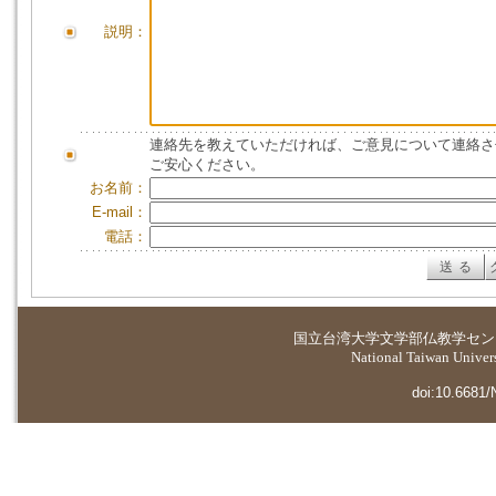
説明：
連絡先を教えていただければ、ご意見について連絡さ
ご安心ください。
お名前：
E-mail：
電話：
国立台湾大学
文学部仏教学セン
National Taiwan Universi
doi:10.6681