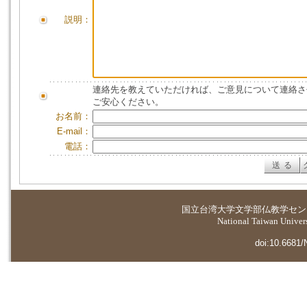
説明：
連絡先を教えていただければ、ご意見について連絡さ
ご安心ください。
お名前：
E-mail：
電話：
国立台湾大学
文学部仏教学セン
National Taiwan Universi
doi:10.6681