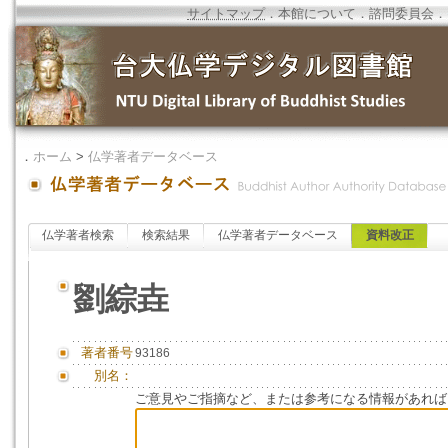
サイトマップ
．
本館について
．
諮問委員会
．
．
ホーム
>
仏学著者データベース
仏学著者検索
検索結果
仏学著者データベース
資料改正
劉綜垚
著者番号
93186
別名：
ご意見やご指摘など、または参考になる情報があれば