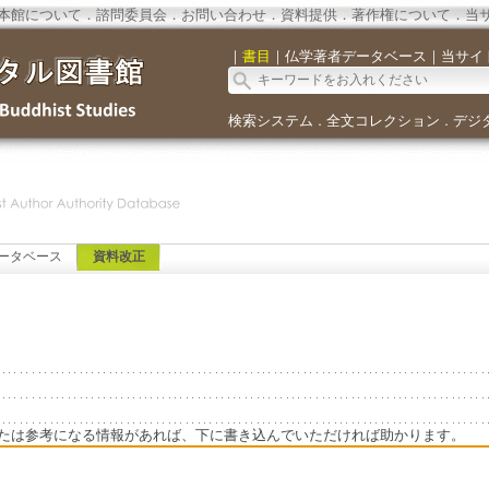
本館について
．
諮問委員会
．
お問い合わせ
．
資料提供
．
著作権について
．
当
｜
書目
｜
仏学著者データベース
｜
当サイ
検索システム
全文コレクション
デジ
．
．
ータベース
資料改正
たは参考になる情報があれば、下に書き込んでいただければ助かります。