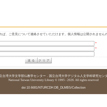
れば、ご意見について連絡させていただけます。個人情報は公開されません
*
*
立台湾大学
文学部仏教学センター
．
国立台湾大学デジタル人文学科研究セン
National Taiwan University Library © 1995 - 2026. All rights reserved
doi:10.6681/NTURCDH.DB_DLMBS/Collection