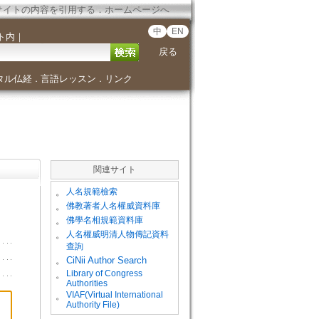
サイトの内容を引用する
．
ホームページへ
中
EN
ト内
｜
戻る
タル仏経
言語レッスン
リンク
．
．
関連サイト
。
人名規範檢索
。
佛教著者人名權威資料庫
。
佛學名相規範資料庫
。
人名權威明清人物傳記資料
查詢
。
CiNii Author Search
Library of Congress
。
Authorities
VIAF(Virtual International
。
Authority File)