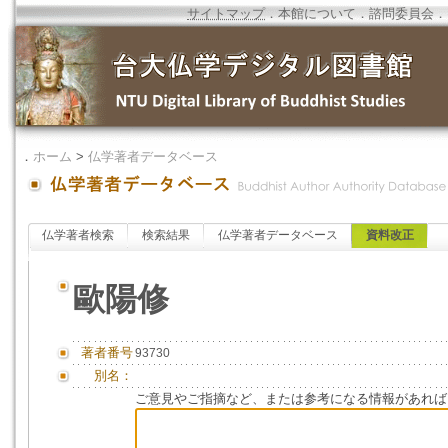
サイトマップ
．
本館について
．
諮問委員会
．
．
ホーム
>
仏学著者データベース
仏学著者検索
検索結果
仏学著者データベース
資料改正
歐陽修
著者番号
93730
別名：
ご意見やご指摘など、または参考になる情報があれば