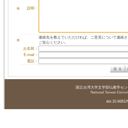
説明：
連絡先を教えていただければ、ご意見について連絡さ
ご安心ください。
お名前：
E-mail：
電話：
国立台湾大学
文学部仏教学セン
National Taiwan Universi
doi:10.6681