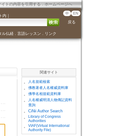
サイトの内容を引用する
．
ホームページへ
中
EN
ト内
｜
戻る
タル仏経
言語レッスン
リンク
．
．
関連サイト
。
人名規範檢索
。
佛教著者人名權威資料庫
。
佛學名相規範資料庫
。
人名權威明清人物傳記資料
查詢
。
CiNii Author Search
Library of Congress
。
Authorities
VIAF(Virtual International
。
Authority File)