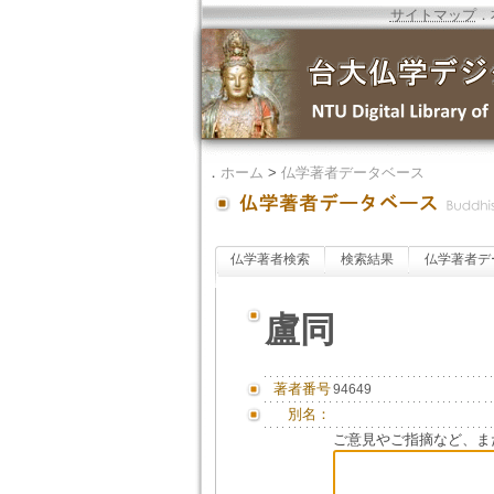
サイトマップ
．
．
ホーム
>
仏学著者データベース
仏学著者検索
検索結果
仏学著者デ
盧同
著者番号
94649
別名：
ご意見やご指摘など、ま