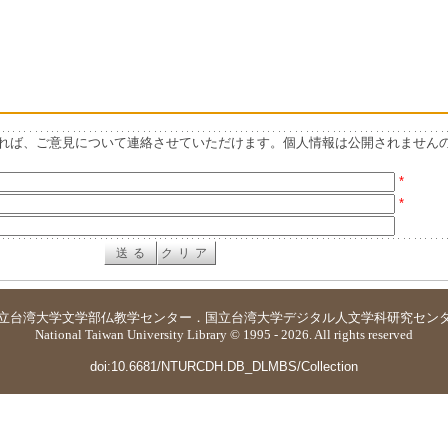
れば、ご意見について連絡させていただけます。個人情報は公開されません
*
*
立台湾大学
文学部仏教学センター
．
国立台湾大学デジタル人文学科研究セン
National Taiwan University Library © 1995 - 2026. All rights reserved
doi:10.6681/NTURCDH.DB_DLMBS/Collection