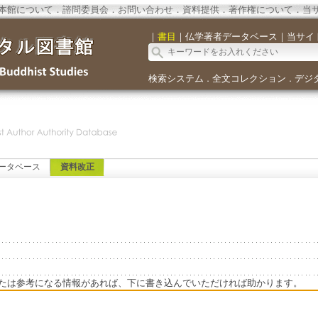
本館について
．
諮問委員会
．
お問い合わせ
．
資料提供
．
著作権について
．
当
｜
書目
｜
仏学著者データベース
｜
当サイ
検索システム
全文コレクション
デジ
．
．
ータベース
資料改正
たは参考になる情報があれば、下に書き込んでいただければ助かります。