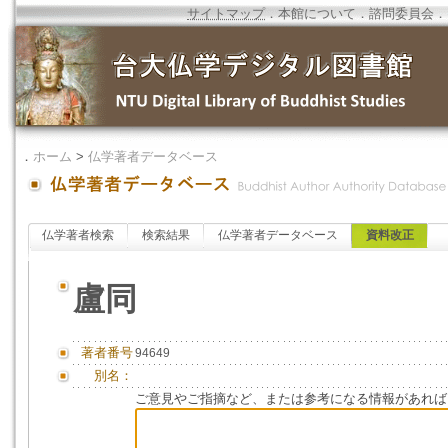
サイトマップ
．
本館について
．
諮問委員会
．
．
ホーム
>
仏学著者データベース
仏学著者検索
検索結果
仏学著者データベース
資料改正
盧同
著者番号
94649
別名：
ご意見やご指摘など、または参考になる情報があれば