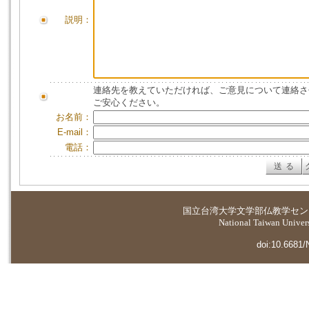
説明：
連絡先を教えていただければ、ご意見について連絡さ
ご安心ください。
お名前：
E-mail：
電話：
国立台湾大学
文学部仏教学セン
National Taiwan Universi
doi:10.6681