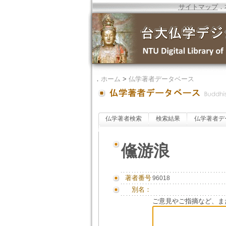
サイトマップ
．
．
ホーム
>
仏学著者データベース
仏学著者検索
検索結果
仏学著者デ
儵游浪
著者番号
96018
別名：
ご意見やご指摘など、ま