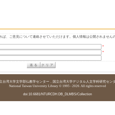
れば、ご意見について連絡させていただけます。個人情報は公開されません
*
*
立台湾大学
文学部仏教学センター
．
国立台湾大学デジタル人文学科研究セン
National Taiwan University Library © 1995 - 2026. All rights reserved
doi:10.6681/NTURCDH.DB_DLMBS/Collection