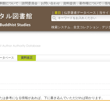
本館について
．
諮問委員会
．
お問い合わせ
．
資料提供
．
著作権について
．
当
｜
書目
｜
仏学著者データベース
｜
当サイ
検索システム
全文コレクション
デジ
．
．
ータベース
資料改正
たは参考になる情報があれば、下に書き込んでいただければ助かります。