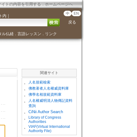
サイトの内容を引用する
．
ホームページへ
中
EN
ト内
｜
戻る
タル仏経
言語レッスン
リンク
．
．
関連サイト
。
人名規範檢索
。
佛教著者人名權威資料庫
。
佛學名相規範資料庫
。
人名權威明清人物傳記資料
查詢
。
CiNii Author Search
Library of Congress
。
Authorities
VIAF(Virtual International
。
Authority File)