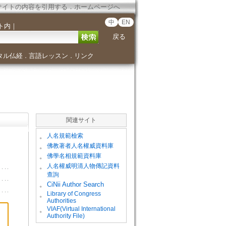
サイトの内容を引用する
．
ホームページへ
中
EN
ト内
｜
戻る
タル仏経
言語レッスン
リンク
．
．
関連サイト
。
人名規範檢索
。
佛教著者人名權威資料庫
。
佛學名相規範資料庫
。
人名權威明清人物傳記資料
查詢
。
CiNii Author Search
Library of Congress
。
Authorities
VIAF(Virtual International
。
Authority File)