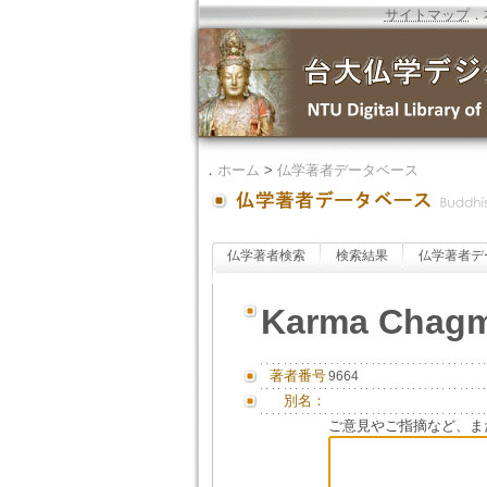
サイトマップ
．
．
ホーム
>
仏学著者データベース
仏学著者検索
検索結果
仏学著者デ
Karma Chag
著者番号
9664
別名：
ご意見やご指摘など、ま