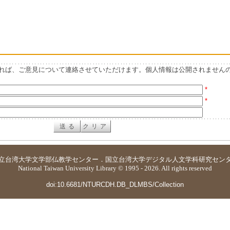
れば、ご意見について連絡させていただけます。個人情報は公開されません
*
*
立台湾大学
文学部仏教学センター
．
国立台湾大学デジタル人文学科研究セン
National Taiwan University Library © 1995 - 2026. All rights reserved
doi:10.6681/NTURCDH.DB_DLMBS/Collection