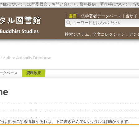
本館について
．
諮問委員会
．
お問い合わせ
．
資料提供
．
著作権について
．
当
｜
書目
｜
仏学著者データベース
｜
当サイ
検索システム
全文コレクション
デジ
．
．
ータベース
資料改正
me
たは参考になる情報があれば、下に書き込んでいただければ助かります。